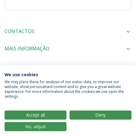
CONTACTOS
MAIS INFORMAÇÃO
COORDENAÇÃO
We use cookies
We may place these for analysis of our visitor data, to improve our
website, show personalised content and to give you a great website
experience. For more information about the cookies we use open the
Política de Privacidade
Termos & Condições
settings.
Direitos do Titular dos Dados
Accept all
Deny
No, adjust
© 2026 Universidade Católica Portuguesa