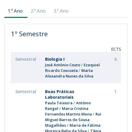
1.º Ano
2.º Ano
3.º Ano
1º Semestre
ECTS
Semestral
Biologia I
6
José António Couto
Ezequiel
Ricardo Coscueta
Marta
Alexandra Nunes da Silva
Semestral
Boas Práticas
1
Laboratoriais
Paula Teixeira
António
Rangel
Maria Cristina
Fernandes Martins Mena
Rui
Miguel Barros de Sousa
Magalhães
Maria de Fátima
Moreira Balio da Silva
Tânia