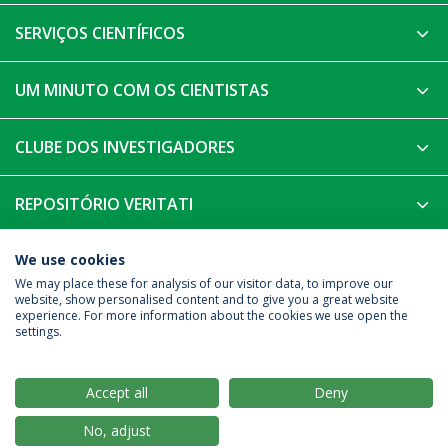
SERVIÇOS CIENTÍFICOS
UM MINUTO COM OS CIENTISTAS
CLUBE DOS INVESTIGADORES
REPOSITÓRIO VERITATI
TESES
We use cookies
We may place these for analysis of our visitor data, to improve our
website, show personalised content and to give you a great website
experience. For more information about the cookies we use open the
Política de Privacidade
Termos & Condições
settings.
Direitos do Titular dos Dados
Accept all
Deny
No, adjust
© 2026 Universidade Católica Portuguesa