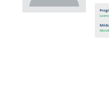
Parcerias Estratégicas
Iniciativas Nacionais
Prog
O que dizem sobre a ESB
Licen
Candidaturas
Módul
Clube de Inovação e Conhecimento
Microb