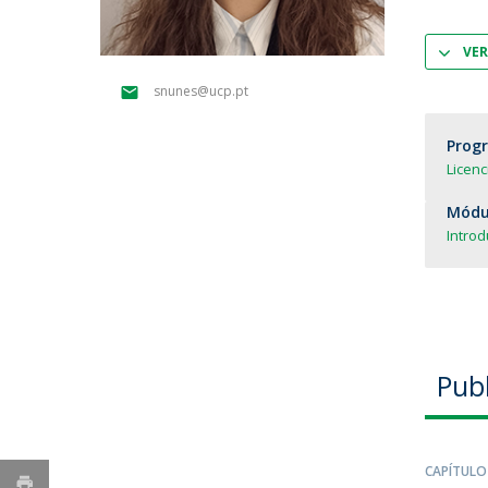
Parcerias Estratégicas
Iniciativas Nacionais
VER
O que dizem sobre a ESB
snunes@ucp.pt
Candidaturas
Clube de Inovação e Conhecimento
Prog
Licen
Módul
Introd
Pub
CAPÍTULO