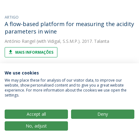
ARTIGO
A flow-based platform for measuring the acidity
parameters in wine
António Rangel
(with Vidigal, S.S.M.P.). 2017. Talanta
MAIS INFORMAÇÕES
We use cookies
ARTIGO
We may place these for analysis of our visitor data, to improve our
A solid phase extraction flow injection
website, show personalised content and to give you a great website
spectrophotometric method for the zinc
experience. For more information about the cookies we use open the
settings.
determination in plants
António Rangel
(with Ribas, T.C.F.). 2017. Microchemical Journal
Accept all
Deny
MAIS INFORMAÇÕES
No, adjust