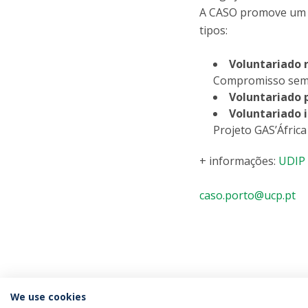
A CASO promove um v
tipos:
Voluntariado 
Compromisso sem
Voluntariado 
Voluntariado i
Projeto GAS’África
+ informações:
UDIP 
caso.porto@ucp.pt
We use cookies