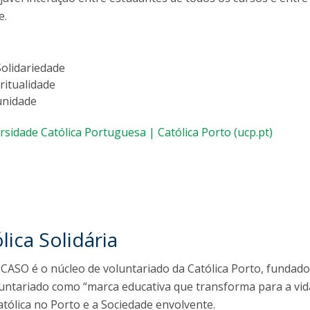
Dia Internacional do Microrganismo
e.
Teen Academy
Doutoramentos
Bio & Tec: Cientista por um dia
Pós-Graduações
Conferências em Biotecnologia
Solidariedade
Tertúlias na Biotecnologia
ritualidade
Formação Avançada
Jornadas de Biotecnologia
unidade
Laboratório Nacional de Referência para Materiais &
Embalagens
rsidade Católica Portuguesa | Católica Porto (ucp.pt)
CINATE - Laboratório de Análises e Ensaios a Alimentos
e Embalagens
ica Solidária
 – CASO é o núcleo de voluntariado da Católica Porto, funda
ntariado como “marca educativa que transforma para a vida
atólica no Porto e a Sociedade envolvente.