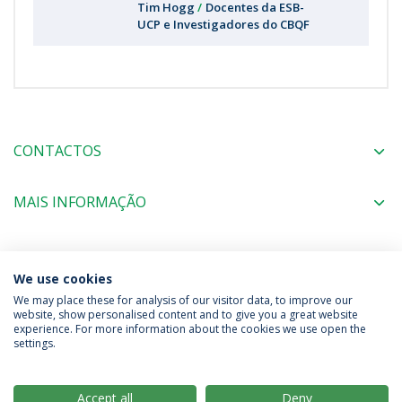
Tim Hogg
Docentes da ESB-
UCP e Investigadores do CBQF
CONTACTOS
MAIS INFORMAÇÃO
COORDENAÇÃO
We use cookies
We may place these for analysis of our visitor data, to improve our
website, show personalised content and to give you a great website
experience. For more information about the cookies we use open the
Política de Privacidade
Termos & Condições
settings.
Direitos do Titular dos Dados
Accept all
Deny