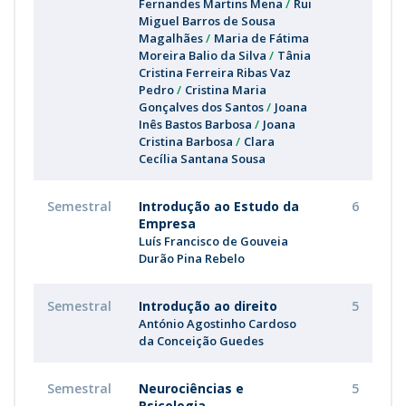
Fernandes Martins Mena
Rui
Miguel Barros de Sousa
Magalhães
Maria de Fátima
Moreira Balio da Silva
Tânia
Cristina Ferreira Ribas Vaz
Pedro
Cristina Maria
Gonçalves dos Santos
Joana
Inês Bastos Barbosa
Joana
Cristina Barbosa
Clara
Cecília Santana Sousa
Semestral
Introdução ao Estudo da
6
Empresa
Luís Francisco de Gouveia
Durão Pina Rebelo
Semestral
Introdução ao direito
5
António Agostinho Cardoso
da Conceição Guedes
Semestral
Neurociências e
5
Psicologia