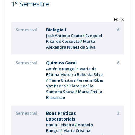
1º Semestre
ECTS
Semestral
Biologia I
6
José António Couto
Ezequiel
Ricardo Coscueta
Marta
Alexandra Nunes da Silva
Semestral
Química Geral
6
António Rangel
Maria de
Fátima Moreira Balio da Silva
Tânia Cristina Ferreira Ribas
Vaz Pedro
Clara Cecília
Santana Sousa
Maria Emília
Brassesco
Semestral
Boas Práticas
2
Laboratoriais
Paula Teixeira
António
Rangel
Maria Cristina