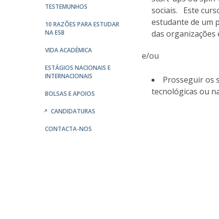
Parcerias Estratégicas
TESTEMUNHOS
sociais. Este cur
Iniciativas Nacionais
estudante de um p
10 RAZÕES PARA ESTUDAR
O que dizem sobre a ESB
NA ESB
das organizações 
Candidaturas
VIDA ACADÉMICA
e/ou
Clube de Inovação e Conhecimento
ESTÁGIOS NACIONAIS E
INTERNACIONAIS
Prosseguir os 
tecnológicas ou nas
BOLSAS E APOIOS
CANDIDATURAS
CONTACTA-NOS