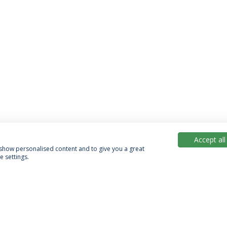
Accept all
, show personalised content and to give you a great
 settings.
Política de Privacidade
Termos & Condições
Direitos do Titular dos Dados