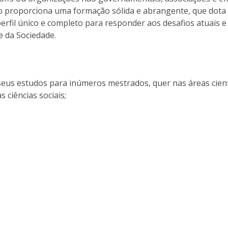
Dia Internacional do Microrganismo
so proporciona uma formação sólida e abrangente, que dota
Teen Academy
Doutoramentos
erfil único e completo para responder aos desafios atuais e
Bio & Tec: Cientista por um dia
e da Sociedade.
Pós-Graduações
Conferências em Biotecnologia
Tertúlias na Biotecnologia
Formação Avançada
Jornadas de Biotecnologia
seus estudos para inúmeros mestrados, quer nas áreas cientí
Laboratório Nacional de Referência para Materiais &
 ciências sociais;
Embalagens
CINATE - Laboratório de Análises e Ensaios a Alimentos
e Embalagens