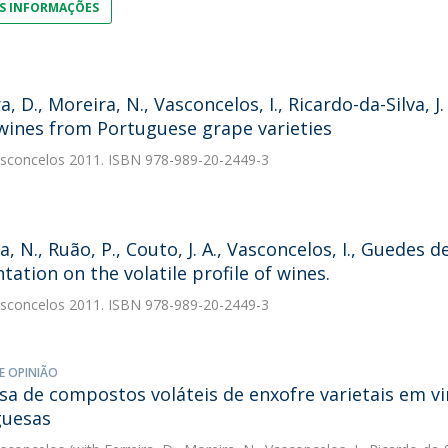
S INFORMAÇÕES
a, D., Moreira, N., Vasconcelos, I., Ricardo-da-Silva, J
wines from Portuguese grape varieties
asconcelos
2011. ISBN 978-989-20-2449-3
, N., Ruão, P., Couto, J. A., Vasconcelos, I., Guedes d
tation on the volatile profile of wines.
asconcelos
2011. ISBN 978-989-20-2449-3
E OPINIÃO
sa de compostos voláteis de enxofre varietais em v
guesas