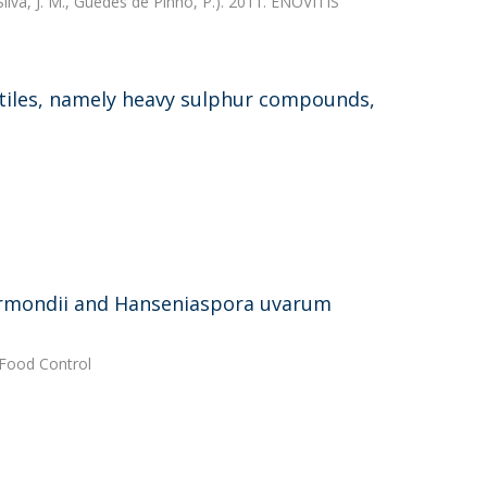
Silva, J. M., Guedes de Pinho, P.). 2011. ENOVITIS
atiles, namely heavy sulphur compounds,
iermondii and Hanseniaspora uvarum
 Food Control