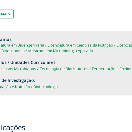
Dia Internacional do Microrganismo
Teen Academy
Doutoramentos
 MAIS
Bio & Tec: Cientista por um dia
Pós-Graduações
Conferências em Biotecnologia
Tertúlias na Biotecnologia
Formação Avançada
ramas:
Jornadas de Biotecnologia
ciatura em Bioengenharia
Licenciatura em Ciências da Nutrição
Licencia
Laboratório Nacional de Referência para Materiais &
a Bioeconomia
Mestrado em Microbiologia Aplicada
Embalagens
os / Unidades Curriculares:
CINATE - Laboratório de Análises e Ensaios a Alimentos
ocessos Microbianos
Tecnologia de Biorreatores
Fermentação e Enzimo
e Embalagens
 de Investigação:
tação e Nutrição
Biotecnologia
licações