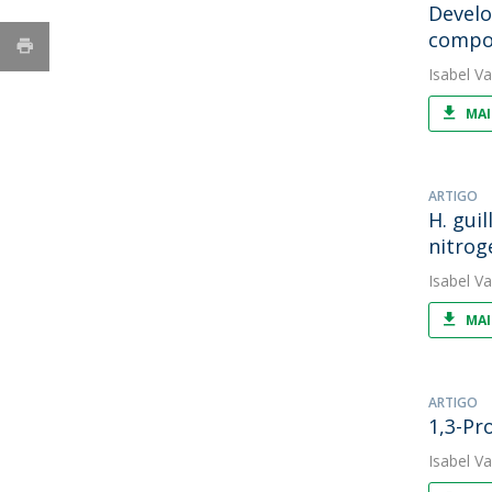
Develo
compou
Isabel V
MAI
ARTIGO
H. guil
nitrog
Isabel V
MAI
ARTIGO
1,3-Pr
Isabel V