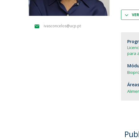
Parcerias Estratégicas
Iniciativas Nacionais
VER
O que dizem sobre a ESB
ivasconcelos@ucp.pt
Candidaturas
Clube de Inovação e Conhecimento
Prog
Licen
para 
Módul
Biopr
Áreas
Alimen
Pub