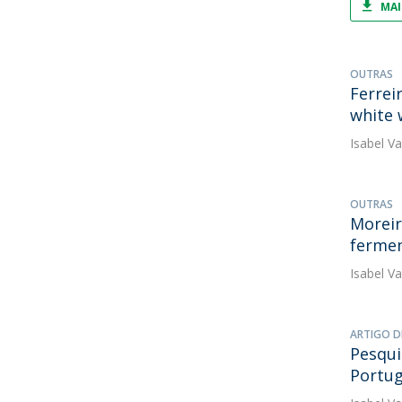
MAI
OUTRAS
Ferreir
white 
Isabel V
OUTRAS
Moreira
fermen
Isabel V
ARTIGO D
Pesqui
Portu