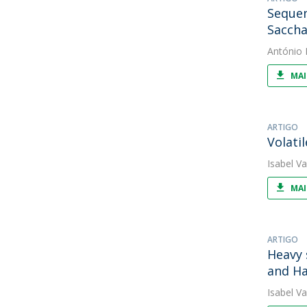
Sequen
Saccha
António 
MAI
ARTIGO
Volati
Isabel V
MAI
ARTIGO
Heavy 
and Ha
Isabel V