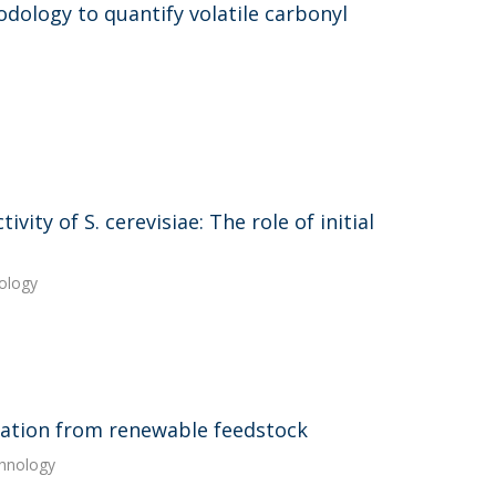
ology to quantify volatile carbonyl
ity of S. cerevisiae: The role of initial
iology
tation from renewable feedstock
chnology