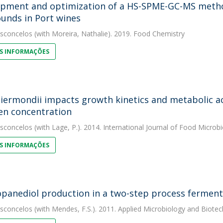
pment and optimization of a HS-SPME-GC-MS method
nds in Port wines
asconcelos
(with Moreira, Nathalie). 2019. Food Chemistry
S INFORMAÇÕES
liermondii impacts growth kinetics and metabolic activ
en concentration
asconcelos
(with Lage, P.). 2014. International Journal of Food Microb
S INFORMAÇÕES
opanediol production in a two-step process fermen
asconcelos
(with Mendes, F.S.). 2011. Applied Microbiology and Biote