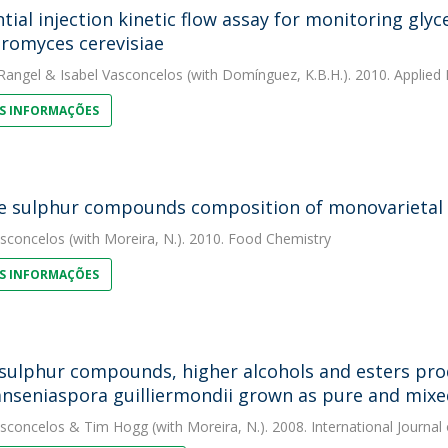
tial injection kinetic flow assay for monitoring gly
romyces cerevisiae
Rangel
&
Isabel Vasconcelos
(with Domínguez, K.B.H.). 2010. Applied
S INFORMAÇÕES
le sulphur compounds composition of monovarietal
asconcelos
(with Moreira, N.). 2010. Food Chemistry
S INFORMAÇÕES
sulphur compounds, higher alcohols and esters pro
nseniaspora guilliermondii grown as pure and mixe
asconcelos
&
Tim Hogg
(with Moreira, N.). 2008. International Journa