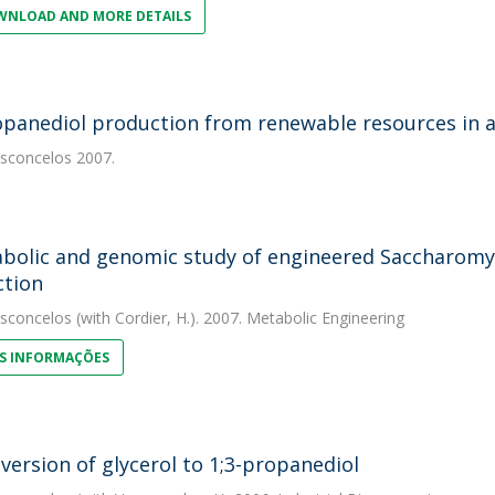
NLOAD AND MORE DETAILS
opanediol production from renewable resources in 
asconcelos
2007.
bolic and genomic study of engineered Saccharomyce
tion
asconcelos
(with Cordier, H.). 2007. Metabolic Engineering
S INFORMAÇÕES
version of glycerol to 1;3-propanediol