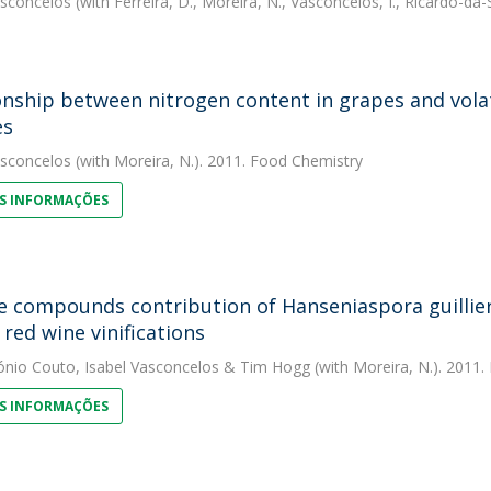
asconcelos
(with Ferreira, D., Moreira, N., Vasconcelos, I., Ricardo-da-
onship between nitrogen content in grapes and vol
es
asconcelos
(with Moreira, N.). 2011. Food Chemistry
S INFORMAÇÕES
le compounds contribution of Hanseniaspora guill
 red wine vinifications
ónio Couto
,
Isabel Vasconcelos
&
Tim Hogg
(with Moreira, N.). 2011.
S INFORMAÇÕES