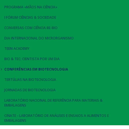
PROGRAMA «MÃOS NA CIÊNCIA»
I FÓRUM CIÊNCIAS & SOCIEDADE
CONVERSAS COM CIÊNCIA BE-BIO
DIA INTERNACIONAL DO MICRORGANISMO
TEEN ACADEMY
BIO & TEC: CIENTISTA POR UM DIA
CONFERÊNCIAS EM BIOTECNOLOGIA
TERTÚLIAS NA BIOTECNOLOGIA
JORNADAS DE BIOTECNOLOGIA
LABORATÓRIO NACIONAL DE REFERÊNCIA PARA MATERIAIS &
EMBALAGENS
CINATE - LABORATÓRIO DE ANÁLISES E ENSAIOS A ALIMENTOS E
EMBALAGENS