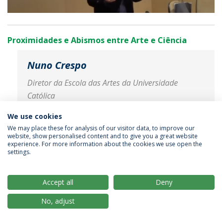
Proximidades e Abismos entre Arte e Ciência
Nuno Crespo
Diretor da Escola das Artes da Universidade
Católica
Célia Manaia
We use cookies
Professora Associada da Escola Superior de
We may place these for analysis of our visitor data, to improve our
website, show personalised content and to give you a great website
Biotecnologia da Universidade Católica
experience. For more information about the cookies we use open the
settings.
Accept all
Deny
No, adjust