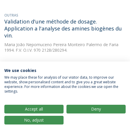
OUTRAS
Validation d'une méthode de dosage.
Application a l'analyse des amines biogènes du
vin.
Maria João Nepomuceno Pereira Monteiro Palermo de Faria
1994. F.V. O.I.V. 970 2128/280294.
We use cookies
We may place these for analysis of our visitor data, to improve our
website, show personalised content and to give you a great website
experience. For more information about the cookies we use open the
Política de Privacidade
Termos & Condições
settings.
Direitos do Titular dos Dados
Accept all
Deny
No, adjust
© 2026 Universidade Católica Portuguesa