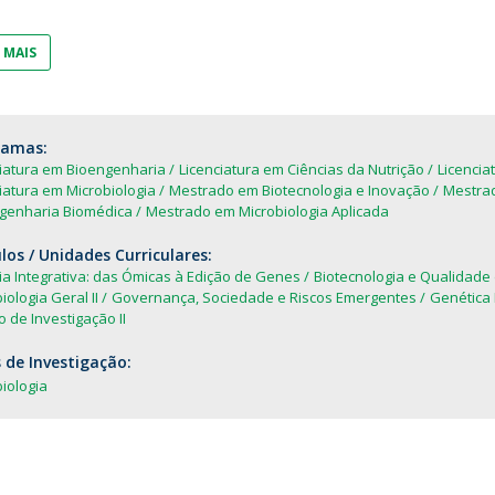
Dia Internacional do Microrganismo
Teen Academy
Doutoramentos
 MAIS
Bio & Tec: Cientista por um dia
Pós-Graduações
Conferências em Biotecnologia
Tertúlias na Biotecnologia
Formação Avançada
ramas:
Jornadas de Biotecnologia
ciatura em Bioengenharia
Licenciatura em Ciências da Nutrição
Licencia
Laboratório Nacional de Referência para Materiais &
iatura em Microbiologia
Mestrado em Biotecnologia e Inovação
Mestrad
Embalagens
genharia Biomédica
Mestrado em Microbiologia Aplicada
CINATE - Laboratório de Análises e Ensaios a Alimentos
os / Unidades Curriculares:
e Embalagens
ia Integrativa: das Ómicas à Edição de Genes
Biotecnologia e Qualidade
iologia Geral II
Governança, Sociedade e Riscos Emergentes
Genética 
o de Investigação II
 de Investigação:
iologia