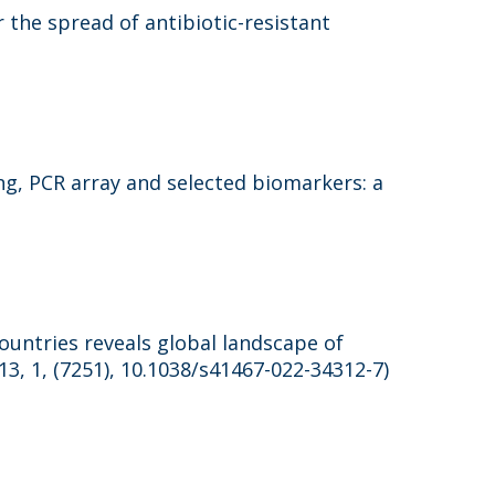
 the spread of antibiotic-resistant
g, PCR array and selected biomarkers: a
untries reveals global landscape of
3, 1, (7251), 10.1038/s41467-022-34312-7)