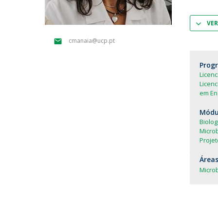
Parcerias Estratégicas
Iniciativas Nacionais
VER
O que dizem sobre a ESB
cmanaia@ucp.pt
Candidaturas
Clube de Inovação e Conhecimento
Prog
Licen
Licenc
em En
Módul
Biolog
Microb
Projet
Áreas
Microb