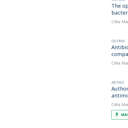
The op
bacter
Célia Ma
OUTRAS
Antibi
compa
Célia Ma
ARTIGO
Author
antimi
Célia Ma
MAI