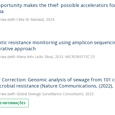
portunity makes the thief: possible accelerators for
ia
naia
(with Célia M. Manaia). 2024.
otic resistance monitoring using amplicon sequencin
rative approach
naia
(with Maria Inês Leão Silva). 2023. MICROBIOTEC'23
 Correction: Genomic analysis of sewage from 101 co
crobial resistance (Nature Communications, (2022), 1
naia
(with Global Sewage Surveillance Consortium). 2023.
S INFORMAÇÕES