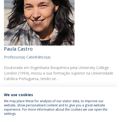
Paula Castro
Professor(a) Catedrático(a)
Doutorada em Engenharia Bioquímica pela University College
London (1994), iniciou a sua formação superior na Universidade
Católica Portuguesa, tendo-se…
We use cookies
We may place these for analysis of our visitor data, to improve our
website, show personalised content and to give you a great website
experience. For more information about the cookies we use open the
Política de Privacidade
Termos & Condições
settings.
Direitos do Titular dos Dados