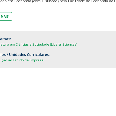
ado em Economia (com Distinção) pela Faculdade de Economia da U
Dia Internacional do Microrganismo
A
Teen Academy
Doutoramentos
Bio & Tec: Cientista por um dia
B
 MAIS
Pós-Graduações
Conferências em Biotecnologia
F
Tertúlias na Biotecnologia
R
Formação Avançada
Jornadas de Biotecnologia
ramas:
iatura em Ciências e Sociedade (Liberal Sciences)
os / Unidades Curriculares:
dução ao Estudo da Empresa