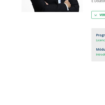
É Doutor
Parcerias Estratégicas
Iniciativas Nacionais
O que dizem sobre a ESB
VER
Candidaturas
Clube de Inovação e Conhecimento
Prog
Licenc
Módul
Intro