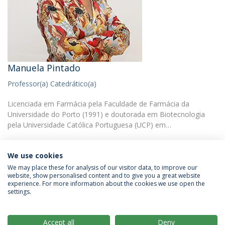
Manuela Pintado
Professor(a) Catedrático(a)
Licenciada em Farmácia pela Faculdade de Farmácia da
Universidade do Porto (1991) e doutorada em Biotecnologia
pela Universidade Católica Portuguesa (UCP) em…
We use cookies
We may place these for analysis of our visitor data, to improve our
website, show personalised content and to give you a great website
experience. For more information about the cookies we use open the
Política de Privacidade
Termos & Condições
settings.
Direitos do Titular dos Dados
Accept all
Deny