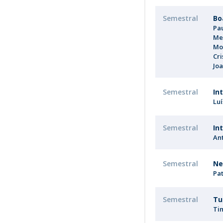
Semestral
Bo
Pa
Me
Mor
Cr
Joa
Semestral
In
Lu
Semestral
In
An
Semestral
Ne
Pat
Semestral
Tu
Ti