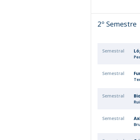
2º Semestre
Semestral
Ló
Pe
Semestral
Fu
Te
Semestral
Bi
Ru
Semestral
Ax
Br