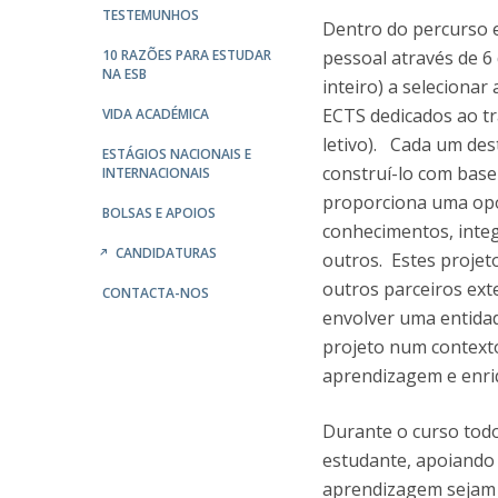
Parcerias Estratégicas
TESTEMUNHOS
Dentro do percurso e
Iniciativas Nacionais
10 RAZÕES PARA ESTUDAR
pessoal através de 6
O que dizem sobre a ESB
NA ESB
inteiro) a selecionar
Candidaturas
ECTS dedicados ao tr
VIDA ACADÉMICA
Clube de Inovação e Conhecimento
letivo). Cada um des
ESTÁGIOS NACIONAIS E
construí-lo com base 
INTERNACIONAIS
proporciona uma opo
BOLSAS E APOIOS
conhecimentos, integ
CANDIDATURAS
outros. Estes projet
outros parceiros ext
CONTACTA-NOS
envolver uma entidade
projeto num context
aprendizagem e enri
Durante o curso tod
estudante, apoiando 
aprendizagem sejam 