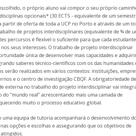
Dia Internacional do Microrganismo
scolhido, o próprio aluno vai compor o seu próprio caminh
Teen Academy
Doutoramentos
 disciplinas opcionais* (30 ECTS - equivalente de um semest
Bio & Tec: Cientista por um dia
 a partir de oferta de toda a UCP no Porto e através de um to
Pós-Graduações
Conferências em Biotecnologia
abalho de projetos interdisciplinares (equivalente de ¾ de 
Tertúlias na Biotecnologia
tes percursos é flexível o suficiente para que cada estudant
Formação Avançada
Jornadas de Biotecnologia
nos seus interesses. O trabalho de projeto interdisciplinar
Laboratório Nacional de Referência para Materiais &
rtunidade única de desenvolver mais capacidades e adquiri
Embalagens
rando saberes técnico-científicos com os das humanidades 
CINATE - Laboratório de Análises e Ensaios a Alimentos
os serão realizados em vários contextos: instituições, empre
e Embalagens
ernos e o centro de investigação CBQF. A obrigatoriedade d
 externa no trabalho do projeto interdisciplinar vai integr
o do “mundo real” acrescentando mais uma camada de
quecendo muito o processo educativo global.
o uma equipa de tutoria acompanhará o desenvolvimento d
nas opções e escolhas e assegurando que os objetivos de
atingidos.