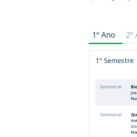
1º Ano
2º
1º Semestre
Semestral
Bi
Jo
Nu
Semestral
Qu
An
Cri
Ma