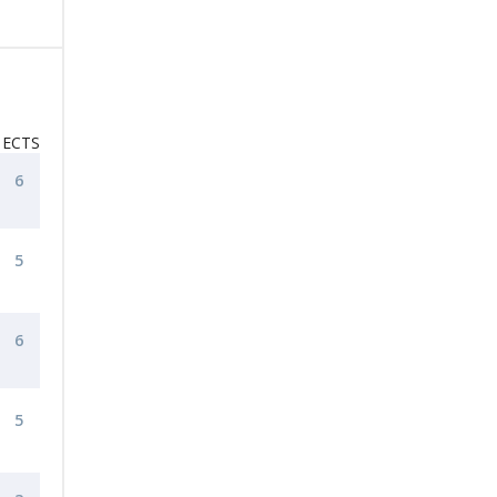
ECTS
6
5
6
5