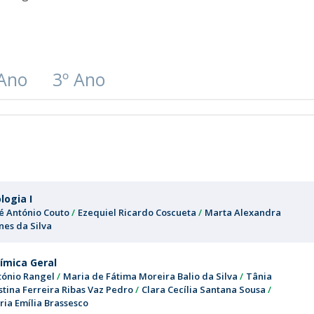
 Ano
3º Ano
ologia I
sé António Couto
Ezequiel Ricardo Coscueta
Marta Alexandra
nes da Silva
ímica Geral
tónio Rangel
Maria de Fátima Moreira Balio da Silva
Tânia
stina Ferreira Ribas Vaz Pedro
Clara Cecília Santana Sousa
ria Emília Brassesco