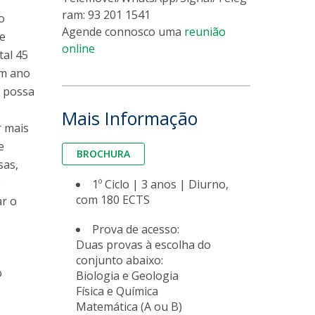
ram: 93 201 1541
o
Agende connosco uma
reunião
re
online
tal 45
um ano
e possa
Mais Informação
r mais
e
BROCHURA
sas,
e
1º Ciclo | 3 anos | Diurno,
com 180 ECTS
ar o
Prova de acesso:
Duas provas à escolha do
conjunto abaixo:
o
Biologia e Geologia
Física e Química
Matemática (A ou B)