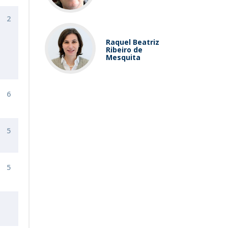
2
Raquel Beatriz
Ribeiro de
Mesquita
6
5
5