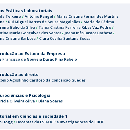
as Práticas Laboratoriais
ula Teixeira
António Rangel
Maria Cristina Fernandes Martins
na
Rui Miguel Barros de Sousa Magalhães
Maria de Fátima
eira Balio da Silva
Tânia Cristina Ferreira Ribas Vaz Pedro
istina Maria Gonçalves dos Santos
Joana Inês Bastos Barbosa
na Cristina Barbosa
Clara Cecília Santana Sousa
trodução ao Estudo da Empresa
ís Francisco de Gouveia Durão Pina Rebelo
trodução ao direito
tónio Agostinho Cardoso da Conceição Guedes
urociências e Psicologia
rícia Oliveira-Silva
Diana Soares
torial em Ciências e Sociedade 1
m Hogg
Docentes da ESB-UCP e Investigadores do CBQF