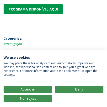
PROGRAMA DISPONÍVEL AQUI
Categorias:
Investigação
MAIS NOTÍCIAS
We use cookies
We may place these for analysis of our visitor data, to improve our
website, show personalised content and to give you a great website
experience. For more information about the cookies we use open the
Política de Privacidade
Termos & Condições
settings.
Direitos do Titular dos Dados
Accept all
Deny
No, adjust
© 2026 Universidade Católica Portuguesa