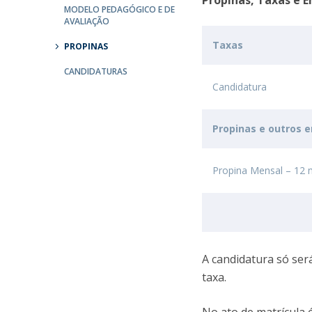
Propinas, Taxas e 
Parcerias Estratégicas
MODELO PEDAGÓGICO E DE
AVALIAÇÃO
Iniciativas Nacionais
O que dizem sobre a ESB
Taxas
PROPINAS
Candidaturas
CANDIDATURAS
Clube de Inovação e Conhecimento
Candidatura
Propinas e outros
Propina Mensal – 12 
A candidatura só se
taxa.