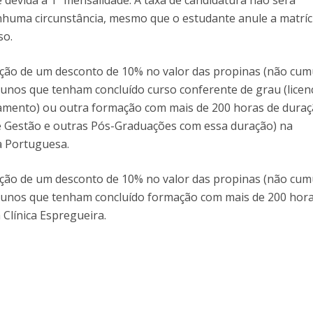
é devida a 1ª mensalidade. A taxa de candidatura não será
huma circunstância, mesmo que o estudante anule a matríc
so.
cação de um desconto de 10% no valor das propinas (não cum
lunos que tenham concluído curso conferente de grau (licenc
mento) ou outra formação com mais de 200 horas de dura
e Gestão e outras Pós-Graduações com essa duração) na
a Portuguesa.
cação de um desconto de 10% no valor das propinas (não cum
alunos que tenham concluído formação com mais de 200 hor
Clínica Espregueira.