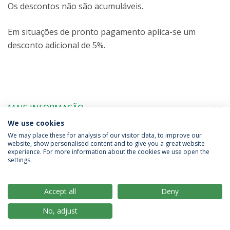
Os descontos não são acumuláveis.
Em situações de pronto pagamento aplica-se um
desconto adicional de 5%.
MAIS INFORMAÇÃO
We use cookies
We may place these for analysis of our visitor data, to improve our
website, show personalised content and to give you a great website
experience. For more information about the cookies we use open the
Política de Privacidade
Termos & Condições
settings.
Direitos do Titular dos Dados
Accept all
Deny
No, adjust
© 2026 Universidade Católica Portuguesa