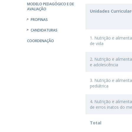
Parcerias Estratégicas
MODELO PEDAGÓGICO E DE
AVALIAÇÃO
Unidades Curricula
Iniciativas Nacionais
O que dizem sobre a ESB
PROPINAS
Candidaturas
CANDIDATURAS
Clube de Inovação e Conhecimento
1. Nutrição e aliment
COORDENAÇÃO
de vida
2. Nutrição e aliment
e adolescência
3. Nutrição e alimen
pediátrica
4. Nutrição e aliment
de erros inatos do m
Total