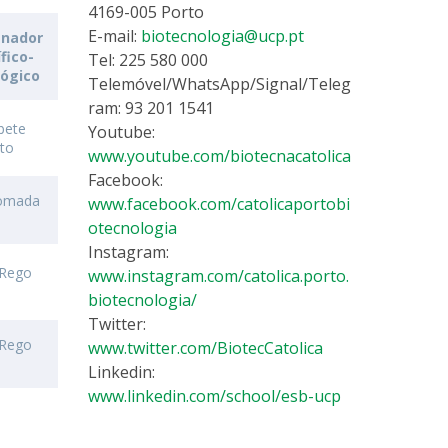
4169-005 Porto
E-mail:
biotecnologia@ucp.pt
enador
ífico-
Tel: 225 580 000
ógico
Telemóvel/WhatsApp/Signal/Teleg
ram: 93 201 1541
abete
Youtube:
nto
www.youtube.com/biotecnacatolica
Facebook:
Tomada
www.facebook.com/catolicaportobi
otecnologia
Instagram:
 Rego
www.instagram.com/catolica.porto.
biotecnologia/
Twitter:
 Rego
www.twitter.com/BiotecCatolica
Linkedin:
www.linkedin.com/school/esb-ucp