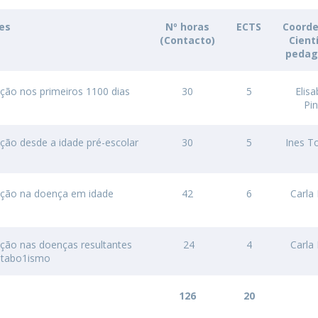
Dia Internacional do Microrganismo
res
Nº horas
ECTS
Coord
Teen Academy
Doutoramentos
(Contacto)
Cient
Bio & Tec: Cientista por um dia
pedag
Pós-Graduações
Conferências em Biotecnologia
Tertúlias na Biotecnologia
ação nos primeiros 1100 dias
30
5
Elis
Formação Avançada
Jornadas de Biotecnologia
Pi
Laboratório Nacional de Referência para Materiais &
Embalagens
ação desde a idade pré-escolar
30
5
Ines 
CINATE - Laboratório de Análises e Ensaios a Alimentos
e Embalagens
tação na doença em idade
42
6
Carla
ação nas doenças resultantes
24
4
Carla
etabo1ismo
126
20