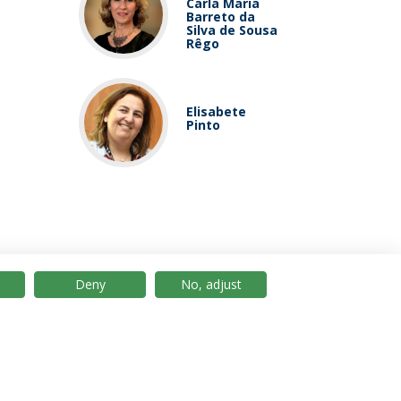
Carla Maria
Barreto da
Silva de Sousa
Rêgo
Elisabete
Pinto
Deny
No, adjust
© 2026 Universidade Católica Portuguesa