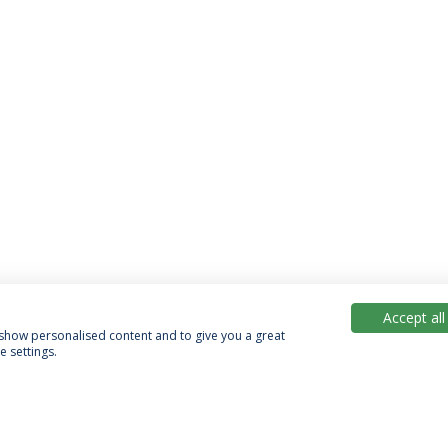
Accept all
, show personalised content and to give you a great
 settings.
Política de Privacidade
Termos & Condições
Direitos do Titular dos Dados