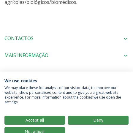
agrícolas/biológicos/biomédicos.
CONTACTOS
MAIS INFORMAÇÃO
COORDENAÇÃO
We use cookies
We may place these for analysis of our visitor data, to improve our
website, show personalised content and to give you a great website
experience. For more information about the cookies we use open the
Política de Privacidade
Termos & Condições
settings.
Direitos do Titular dos Dados
Accept all
Deny
No, adjust