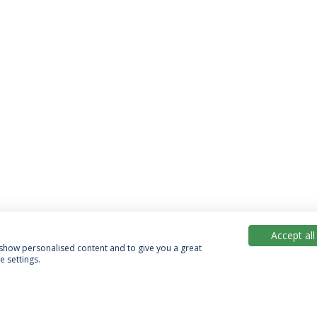
Accept all
, show personalised content and to give you a great
 settings.
Política de Privacidade
Termos & Condições
Direitos do Titular dos Dados