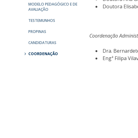
Parcerias Estratégicas
MODELO PEDAGÓGICO E DE
Doutora Elisabe
AVALIAÇÃO
Iniciativas Nacionais
O que dizem sobre a ESB
TESTEMUNHOS
Candidaturas
PROPINAS
Clube de Inovação e Conhecimento
Coordenação Administr
CANDIDATURAS
Dra. Bernardete
COORDENAÇÃO
Engª Filipa Vila