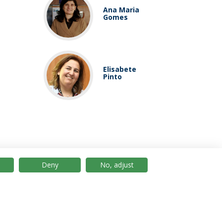
Ana Maria
Gomes
Elisabete
Pinto
Deny
No, adjust
© 2026 Universidade Católica Portuguesa