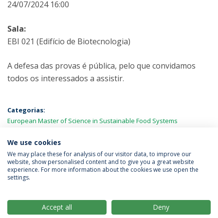
24/07/2024 16:00
Sala:
EBI 021 (Edifício de Biotecnologia)
A defesa das provas é pública, pelo que convidamos
todos os interessados a assistir.
Categorias:
European Master of Science in Sustainable Food Systems
Engineering, Technology and Business (BiFTec-FOOD4S)
Provas
Públicas
We use cookies
We may place these for analysis of our visitor data, to improve our
website, show personalised content and to give you a great website
experience. For more information about the cookies we use open the
Política de Privacidade
Termos & Condições
settings.
Direitos do Titular dos Dados
Accept all
Deny