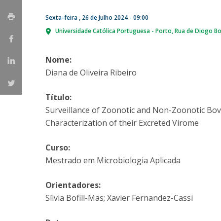
Parcerias Estratégicas
Sexta-feira , 26 de Julho 2024 - 09:00
Iniciativas Nacionais
O que dizem sobre a ESB
Universidade Católica Portuguesa - Porto
Rua de Diogo Bo
Candidaturas
Clube de Inovação e Conhecimento
Nome:
Diana de Oliveira Ribeiro
Título:
Surveillance of Zoonotic and Non-Zoonotic Bovi
Characterization of their Excreted Virome
Curso:
Mestrado em Microbiologia Aplicada
Orientadores:
Sílvia Bofill-Mas; Xavier Fernandez-Cassi