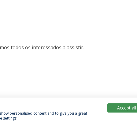
mos todos os interessados a assistir.
Accept all
, show personalised content and to give you a great
 settings.
Política de Privacidade
Termos & Condições