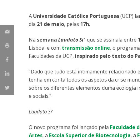
Parcerias Estratégicas
Iniciativas Nacionais
A
Universidade Católica Portuguesa
(UCP) l
O que dizem sobre a ESB
dia
21 de maio
, pelas
17h
.
Candidaturas
Clube de Inovação e Conhecimento
Na
semana
Laudato Si’
, que se assinala entre
Lisboa, e com
transmissão online
, o programa
Faculdades da UCP,
inspirado pelo texto do P
“Dado que tudo está intimamente relacionado 
tenha em conta todos os aspetos da crise mund
sobre os diferentes elementos duma ecologia i
e sociais.”
Laudato Si’
O novo programa foi lançado pela
Faculdade 
Artes
, a
Escola Superior de Biotecnologia
, a
F