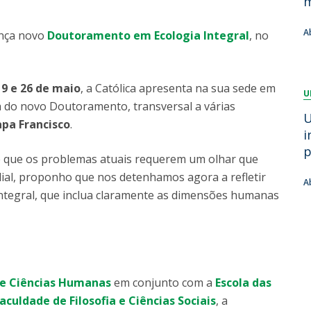
m
Dia Internacional do Microrganismo
A
Teen Academy
Doutoramentos
A
ança novo
Doutoramento em Ecologia Integral
, no
Bio & Tec: Cientista por um dia
B
Pós-Graduações
Conferências em Biotecnologia
F
Tertúlias na Biotecnologia
R
19 e 26 de maio
, a Católica apresenta na sua sede em
Formação Avançada
U
Jornadas de Biotecnologia
 do novo Doutoramento, transversal a várias
U
apa Francisco
.
i
p
e que os problemas atuais requerem um olhar que
ial, proponho que nos detenhamos agora a refletir
A
ntegral, que inclua claramente as dimensões humanas
de Ciências Humanas
em conjunto com a
Escola das
aculdade de Filosofia e Ciências Sociais
, a