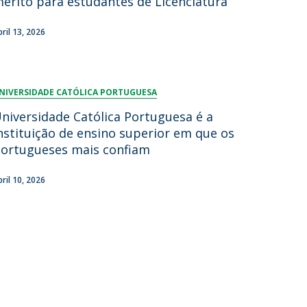
érito para estudantes de Licenciatura
lumni
bril 13, 2026
log
acebook
eceba as notícias para Alumni
NIVERSIDADE CATÓLICA PORTUGUESA
niversidade Católica Portuguesa é a
nstituição de ensino superior em que os
ortugueses mais confiam
bril 10, 2026