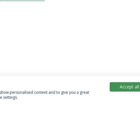
Accept all
, show personalised content and to give you a great
 settings.
Política de Privacidade
Termos & Condições
Direitos do Titular dos Dados