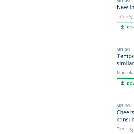
ARTIGO
New In
Tim Hog
DOW
ARTIGO
Tempor
simila
Manuela
DOW
ARTIGO
Cheers
consum
Tim Hog