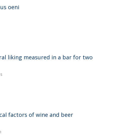
cus oeni
l liking measured in a bar for two
es
cal factors of wine and beer
n