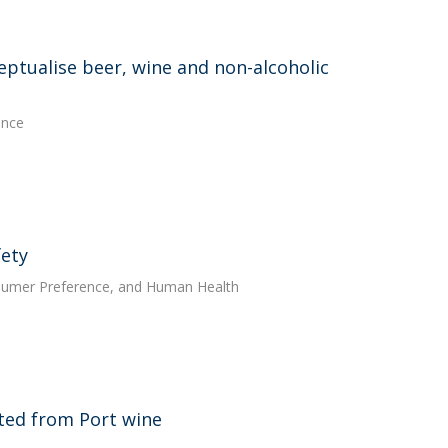
ptualise beer, wine and non-alcoholic
ence
fety
nsumer Preference, and Human Health
lated from Port wine