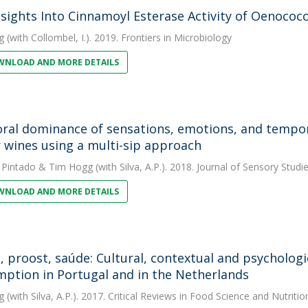
sights Into Cinnamoyl Esterase Activity of Oenococ
g
(with Collombel, I.). 2019. Frontiers in Microbiology
NLOAD AND MORE DETAILS
al dominance of sensations, emotions, and tempora
r wines using a multi-sip approach
 Pintado
&
Tim Hogg
(with Silva, A.P.). 2018. Journal of Sensory Studi
NLOAD AND MORE DETAILS
, proost, saúde: Cultural, contextual and psychologi
ption in Portugal and in the Netherlands
g
(with Silva, A.P.). 2017. Critical Reviews in Food Science and Nutritio