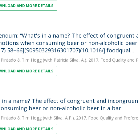
NLOAD AND MORE DETAILS
endum: “What's in a name? The effect of congruent 
otions when consuming beer or non-alcoholic beer i
17) 58–66](S0950329316301707)(10.1016/j.foodqual...
 Pintado
&
Tim Hogg
(with Patricia Silva, A.). 2017. Food Quality and
NLOAD AND MORE DETAILS
 in a name? The effect of congruent and incongrue
onsuming beer or non-alcoholic beer in a bar
 Pintado
&
Tim Hogg
(with Silva, A.P.). 2017. Food Quality and Prefer
NLOAD AND MORE DETAILS