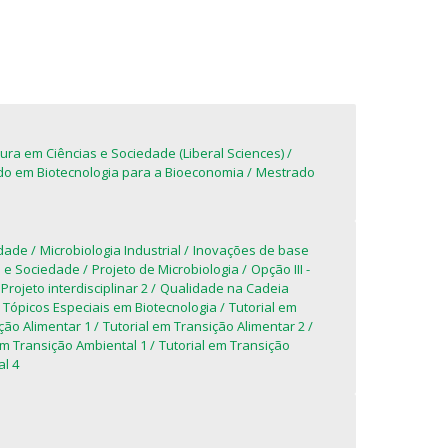
tura em Ciências e Sociedade (Liberal Sciences)
o em Biotecnologia para a Bioeconomia
Mestrado
idade
Microbiologia Industrial
Inovações de base
a e Sociedade
Projeto de Microbiologia
Opção III -
Projeto interdisciplinar 2
Qualidade na Cadeia
Tópicos Especiais em Biotecnologia
Tutorial em
ção Alimentar 1
Tutorial em Transição Alimentar 2
em Transição Ambiental 1
Tutorial em Transição
l 4