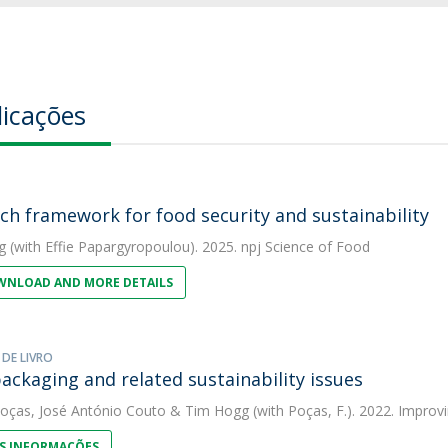
licações
ch framework for food security and sustainability
g
(with Effie Papargyropoulou). 2025. npj Science of Food
NLOAD AND MORE DETAILS
 DE LIVRO
ackaging and related sustainability issues
Poças
,
José António Couto
&
Tim Hogg
(with Poças, F.). 2022. Improv
S INFORMAÇÕES