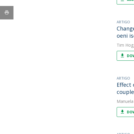
ARTIGO
Change
oeni i
Tim Hog
DOW
ARTIGO
Effect
couple
Manuela
DOW