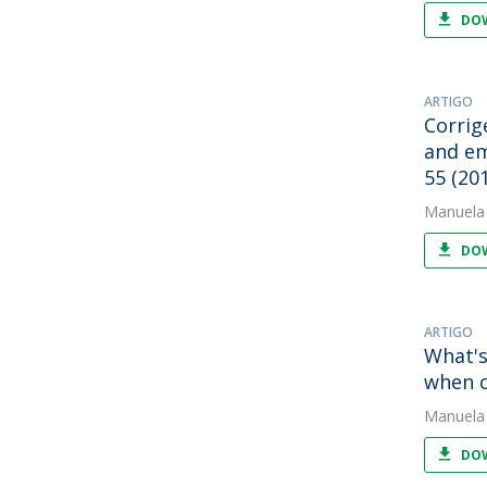
DOW
ARTIGO
Corrig
and em
55 (20
Manuela
DOW
ARTIGO
What's
when c
Manuela
DOW