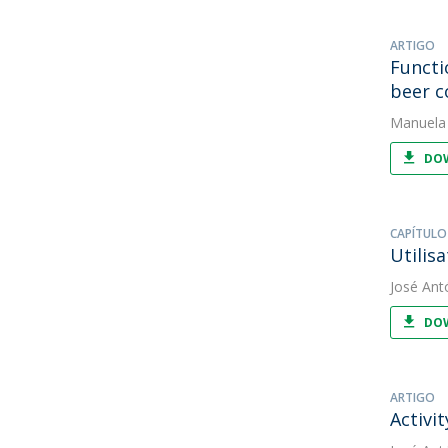
ARTIGO
Functi
beer 
Manuela
DOW
CAPÍTULO
Utilis
José Ant
DOW
ARTIGO
Activi