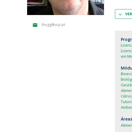
Parcerias Estratégicas
Iniciativas Nacionais
VER
O que dizem sobre a ESB
thogg@ucp.pt
Candidaturas
Clube de Inovação e Conhecimento
Prog
Licen
Licenc
em Mic
Módul
Bioec
Biológ
Gestã
Alime
Ciênci
Tutori
Ambie
Áreas
Alimen