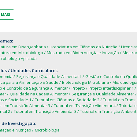
Dia Internacional do Microrganismo
Teen Academy
Doutoramentos
 MAIS
Bio & Tec: Cientista por um dia
Pós-Graduações
Conferências em Biotecnologia
Tertúlias na Biotecnologia
Formação Avançada
ramas:
Jornadas de Biotecnologia
ciatura em Bioengenharia
Licenciatura em Ciências da Nutrição
Licencia
Laboratório Nacional de Referência para Materiais &
iatura em Microbiologia
Mestrado em Biotecnologia e Inovação
Mestrad
Embalagens
robiologia Aplicada
CINATE - Laboratório de Análises e Ensaios a Alimentos
os / Unidades Curriculares:
e Embalagens
onomia
Segurança e Qualidade Alimentar II
Gestão e Controlo da Qual
ica para a Alimentação e Saúde
Biotecnologia Microbiana
Microbiologi
o e Controlo da Segurança Alimentar
Projeto
Projeto interdisciplinar 1
ntar
Qualidade na Cadeia Alimentar
Segurança e Qualidade Alimentar
as e Sociedade 1
Tutorial em Ciências e Sociedade 2
Tutorial em Transi
al em Transição Alimentar 3
Tutorial em Transição Alimentar 4
Tutorial 
ntal 2
Tutorial em Transição Ambiental 3
Tutorial em Transição Ambienta
 de Investigação:
tação e Nutrição
Microbiologia