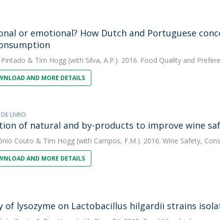
onal or emotional? How Dutch and Portuguese conce
consumption
 Pintado
&
Tim Hogg
(with Silva, A.P.). 2016. Food Quality and Prefer
NLOAD AND MORE DETAILS
 DE LIVRO
ation of natural and by-products to improve wine sa
ónio Couto
&
Tim Hogg
(with Campos, F.M.). 2016. Wine Safety, Co
NLOAD AND MORE DETAILS
ty of lysozyme on Lactobacillus hilgardii strains iso