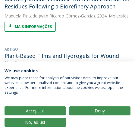
Residues Following a Biorefinery Approach
Manuela Pintado
(with Ricardo Gómez-García). 2024. Molecules
MAIS INFORMAÇÕES
ARTIGO
Plant-Based Films and Hydrogels for Wound
Healing
We use cookies
Freni Kekhasharú Tavaria
&
Manuela Pintado
(with Ana I.
Lopes). 2024. Microorganisms
We may place these for analysis of our visitor data, to improve our
website, show personalised content and to give you a great website
experience. For more information about the cookies we use open the
MAIS INFORMAÇÕES
settings.
Accept all
Deny
ARTIGO
Polyphenol-Rich Extracts and Essential Oil from
No, adjust
Egyptian Grapefruit Peel as Potential
Antioxidant, Antimicrobial, and Anti-