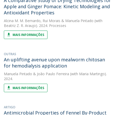
A Comparative Study of Drying Technologies for
Apple and Ginger Pomace: Kinetic Modeling and
Antioxidant Properties
Alcina M. M. Bernardo
,
Rui Morais
&
Manuela Pintado
(with
Beatriz Z. R. Araujo). 2024. Processes
MAIS INFORMAÇÕES
OUTRAS
An uplifting avenue upon mealworm chitosan
for hemodialysis application
Manuela Pintado
&
João Paulo Ferreira
(with Maria Martingo).
2024.
MAIS INFORMAÇÕES
ARTIGO
Antimicrobial Properties of Fennel By-Product