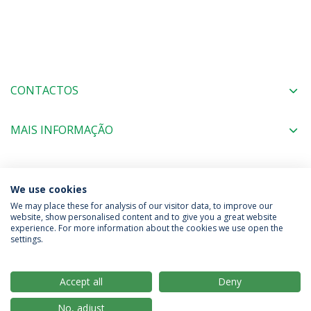
CONTACTOS
MAIS INFORMAÇÃO
COORDENAÇÃO
We use cookies
We may place these for analysis of our visitor data, to improve our
website, show personalised content and to give you a great website
experience. For more information about the cookies we use open the
Política de Privacidade
Termos & Condições
settings.
Direitos do Titular dos Dados
Accept all
Deny
No, adjust