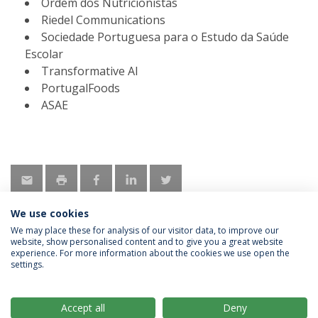
Ordem dos Nutricionistas
Riedel Communications
Sociedade Portuguesa para o Estudo da Saúde
Escolar
Transformative AI
PortugalFoods
ASAE
We use cookies
We may place these for analysis of our visitor data, to improve our
website, show personalised content and to give you a great website
experience. For more information about the cookies we use open the
Política de Privacidade
Termos & Condições
settings.
Direitos do Titular dos Dados
Accept all
Deny