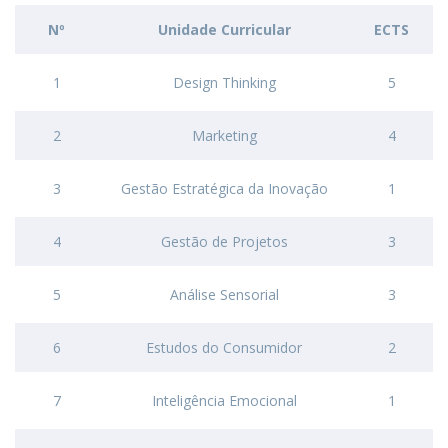
Nº
Unidade Curricular
ECTS
1
Design Thinking
5
2
Marketing
4
3
Gestão Estratégica da Inovação
1
4
Gestão de Projetos
3
5
Análise Sensorial
3
6
Estudos do Consumidor
2
7
Inteligência Emocional
1