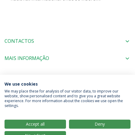
CONTACTOS
MAIS INFORMAÇÃO
COORDENAÇÃO
We use cookies
We may place these for analysis of our visitor data, to improve our
website, show personalised content and to give you a great website
experience. For more information about the cookies we use open the
Política de Privacidade
Termos & Condições
settings.
Direitos do Titular dos Dados
Accept all
Deny