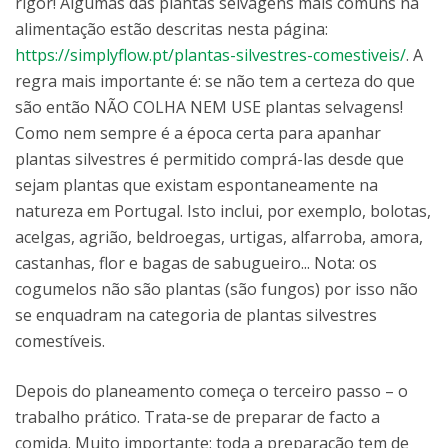
rigor! Algumas das plantas selvagens mais comuns na
alimentação estão descritas nesta página:
https://simplyflow.pt/plantas-silvestres-comestiveis/
. A
regra mais importante é: se não tem a certeza do que
são então NÃO COLHA NEM USE plantas selvagens!
Como nem sempre é a época certa para apanhar
plantas silvestres é permitido comprá-las desde que
sejam plantas que existam espontaneamente na
natureza em Portugal. Isto inclui, por exemplo, bolotas,
acelgas, agrião, beldroegas, urtigas, alfarroba, amora,
castanhas, flor e bagas de sabugueiro... Nota: os
cogumelos não são plantas (são fungos) por isso não
se enquadram na categoria de plantas silvestres
comestíveis.
Depois do planeamento começa o terceiro passo – o
trabalho prático. Trata-se de preparar de facto a
comida. Muito importante: toda a preparação tem de