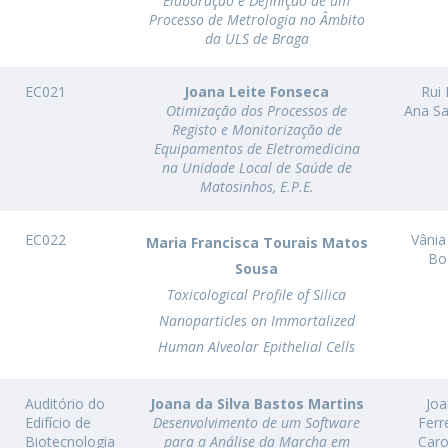
Elaboração e Definição de um
Dia Internacional do Microrganismo
Processo de Metrologia no Âmbito
A
Teen Academy
da ULS de Braga
Doutoramentos
Bio & Tec: Cientista por um dia
B
Pós-Graduações
Conferências em Biotecnologia
F
EC021
Joana Leite Fonseca
Rui 
Otimização dos Processos de
Ana S
Tertúlias na Biotecnologia
R
Registo e Monitorização de
Formação Avançada
Jornadas de Biotecnologia
Equipamentos de Eletromedicina
na Unidade Local de Saúde de
Matosinhos, E.P.E.
EC022
Vânia 
Maria Francisca Tourais Matos
Bo
Sousa
Toxicological Profile of Silica
Nanoparticles on Immortalized
Human Alveolar Epithelial Cells
Auditório do
Joana da Silva Bastos Martins
Jo
Edifício de
Desenvolvimento de um Software
Ferre
Biotecnologia
para a Análise da Marcha em
Caro