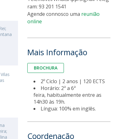
ram: 93 201 1541
lumni
Agende connosco uma
reunião
log
online
acebook
Rei;
antana
eceba as notícias para Alumni
Mais Informação
BROCHURA
Vilas
as
2º Ciclo | 2 anos | 120 ECTS
Horário: 2ª a 6ª
feira, habitualmente entre as
14h30 às 19h.
Língua: 100% em inglês.
ana
ira;
Coordenação
lina