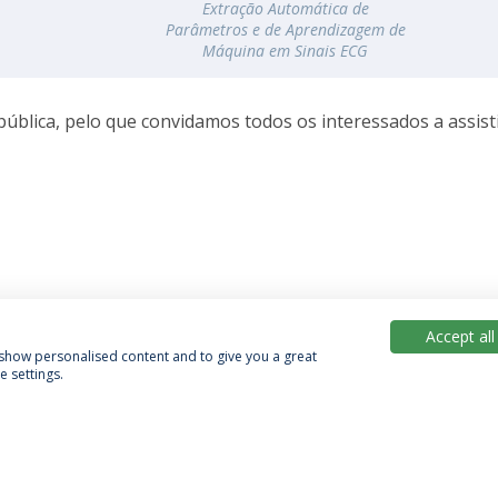
Extração Automática de
Parâmetros e de Aprendizagem de
Máquina em Sinais ECG
pública, pelo que convidamos todos os interessados a assisti
Accept all
, show personalised content and to give you a great
 settings.
Política de Privacidade
Termos & Condições
Direitos do Titular dos Dados