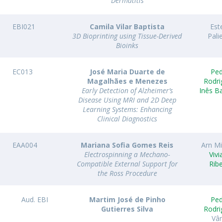
Dermatitis
EBI021
Camila Vilar Baptista
Este
3D Bioprinting using Tissue-Derived
Pali
Bioinks
EC013
José Maria Duarte de
Pe
Magalhães e Menezes
Rodri
Early Detection of Alzheimer’s
Inês B
Disease Using MRI and 2D Deep
Learning Systems: Enhancing
Clinical Diagnostics
EAA004
Mariana Sofia Gomes Reis
Arn M
Electrospinning a Mechano-
Viv
Compatible External Support for
Rib
the Ross Procedure
Aud. EBI
Martim José de Pinho
Pe
Gutierres Silva
Rodri
Vâ