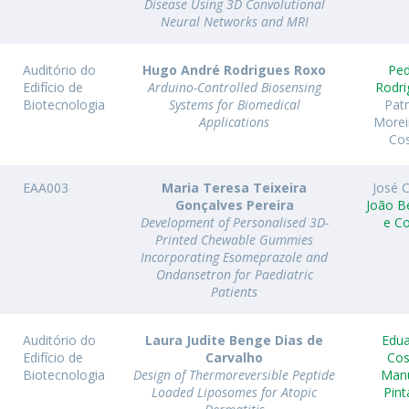
Disease Using 3D Convolutional
Neural Networks and MRI
Auditório do
Hugo André Rodrigues Roxo
Pe
Edifício de
Arduino-Controlled Biosensing
Rodri
Biotecnologia
Systems for Biomedical
Patr
Applications
Morei
Co
EAA003
Maria Teresa Teixeira
José C
Gonçalves Pereira
João B
Development of Personalised 3D-
e C
Printed Chewable Gummies
Incorporating Esomeprazole and
Ondansetron for Paediatric
Patients
Auditório do
Laura Judite Benge Dias de
Edu
Edifício de
Carvalho
Cos
Biotecnologia
Design of Thermoreversible Peptide
Man
Loaded Liposomes for Atopic
Pin