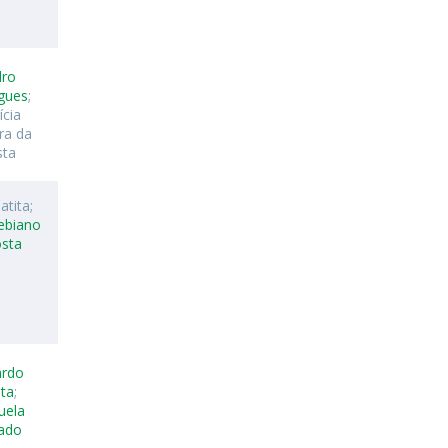
dro
gues
;
ícia
ra da
sta
atita;
ebiano
osta
ardo
ta
;
uela
tado