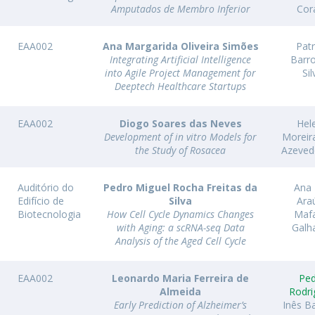
Amputados de Membro Inferior
Cor
EAA002
Ana Margarida Oliveira Simões
Patr
Integrating Artificial Intelligence
Barr
into Agile Project Management for
Sil
Deeptech Healthcare Startups
EAA002
Diogo Soares das Neves
Hel
Development of in vitro Models for
Moreir
the Study of Rosacea
Azeved
Auditório do
Pedro Miguel Rocha Freitas da
Ana 
Edifício de
Silva
Ara
Biotecnologia
How Cell Cycle Dynamics Changes
Maf
with Aging: a scRNA-seq Data
Galh
Analysis of the Aged Cell Cycle
EAA002
Leonardo Maria Ferreira de
Pe
Almeida
Rodri
Early Prediction of Alzheimer’s
Inês B