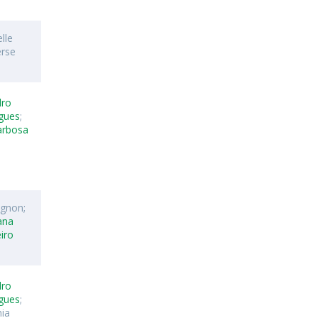
lle
erse
dro
gues
;
arbosa
ignon;
iana
eiro
dro
gues
;
nia