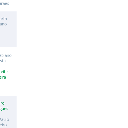
arães
ella
rano
ebiano
sta;
Leite
eira
dro
igues
Paulo
eiro