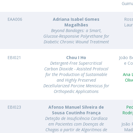
Guim
EAA006
Adriana Isabel Gomes
Ross
Magalhães
Lau
Beyond Bandages: a Smart,
Glucose-Responsive Polyrethane for
Diabetic Chronic Wound Treatment
EBI021
Chou I Ho
João B
Detergent-Free Supercritical
e Co
Carbon Dioxide - Assisted Protocol
for the Production of Sustainable
Ana 
and Highly Preserved
Oliv
Decellularized Porcine Meniscus for
Orthopedic Applications
EBI023
Afonso Manuel Silveira de
Pe
Sousa Coutinho França
Rodr
Deteção de Insuficiência Cardíaca
em Pacientes com Doenças de
João 
Chagas a partir de Algoritmos de
Mad