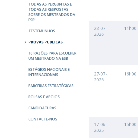
Parcerias Estratégicas
TODAS AS PERGUNTAS E
TODAS AS RESPOSTAS
Iniciativas Nacionais
SOBRE OS MESTRADOS DA
O que dizem sobre a ESB
ESB!
Candidaturas
28-07-
11h00
TESTEMUNHOS
2026
Clube de Inovação e Conhecimento
PROVAS PÚBLICAS
10 RAZÕES PARA ESCOLHER
UM MESTRADO NA ESB
ESTÁGIOS NACIONAIS E
27-07-
16h00
INTERNACIONAIS
2026
PARCERIAS ESTRATÉGICAS
BOLSAS E APOIOS
CANDIDATURAS
CONTACTE-NOS
17-06-
15h00
2025