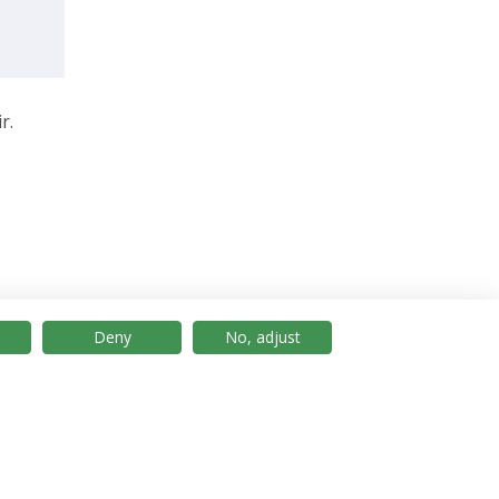
r.
Deny
No, adjust
© 2026 Universidade Católica Portuguesa