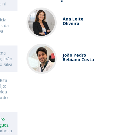
aini
Ana Leite
ícia
Oliveira
os da
va
ena
João Pedro
a; João
Bebiano Costa
o Silva
Rita
újo;
alda
ardo
dro
gues
;
arbosa