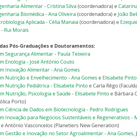
enharia Alimentar
-
Cristina Silva
(coordenadora) e
Catarina
enharia Biomédica
-
Ana Oliveira
(coordenadora) e
João Be
robiologia Aplicada
-
Célia Manaia
(coordenadora) e
Ezequi
-
Rui Morais
das Pós-Graduações e Doutoramentos:
m Segurança Alimentar
-
Paula Teixeira
m Enologia
-
José António Couto
m Inovação Alimentar
-
Ana Gomes
m Nutrição e Envelhecimento
-
Ana Gomes
e
Elisabete Pinto
m Nutrição Pediátrica
-
Elisabete Pinto
e Carla Rêgo (Faculd
 Nutrição, Psicologia e Saúde
-
Elisabete Pinto
e Bárbara C
ólica Porto)
m Ciência de Dados em Biotecnologia
-
Pedro Rodrigues
 Inovação para Negócios Sustentáveis ​​e Regenerativos
-
M
 e António Vasconcelos (Planetiers New Generation)
m Gestão e Inovação no Setor Agroalimentar
-
Ana Gomes
,