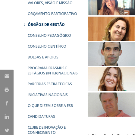
VALORES, VISÃO E MISSÃO
Parcerias Estratégicas
Iniciativas Nacionais
ORÇAMENTO PARTICIPATIVO
O que dizem sobre a ESB
ÓRGÃOS DE GESTÃO
Candidaturas
Clube de Inovação e Conhecimento
CONSELHO PEDAGÓGICO
CONSELHO CIENTÍFICO
BOLSAS E APOIOS
PROGRAMA ERASMUS E
ESTÁGIOS (INTER)NACIONAIS
PARCERIAS ESTRATÉGICAS
INICIATIVAS NACIONAIS
O QUE DIZEM SOBRE A ESB
CANDIDATURAS
CLUBE DE INOVAÇÃO E
CONHECIMENTO