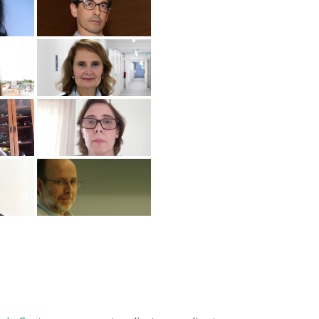
lumni
log
acebook
eceba as notícias para Alumni