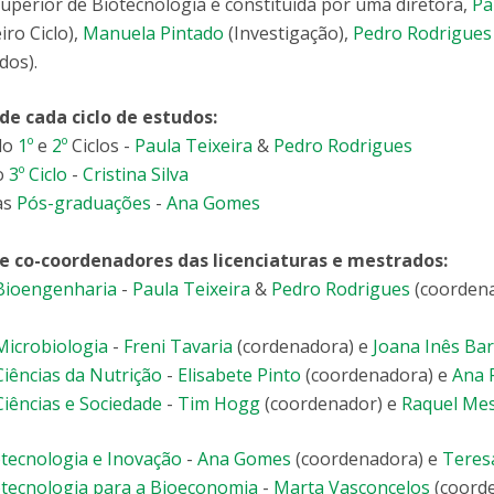
Superior de Biotecnologia é constituída por uma diretora,
Pa
iro Ciclo),
Manuela Pintado
(Investigação),
Pedro Rodrigues
dos).
e cada ciclo de estudos:
do
1º
e
2º
Ciclos -
Paula Teixeira
&
Pedro Rodrigues
o
3º Ciclo
-
Cristina Silva
as
Pós-graduações
-
Ana Gomes
 co-coordenadores das licenciaturas e mestrados:
 Bioengenharia
-
Paula Teixeira
&
Pedro Rodrigues
(coorden
Microbiologia
-
Freni Tavaria
(cordenadora) e
Joana Inês Ba
Ciências da Nutrição
-
Elisabete Pinto
(coordenadora) e
Ana 
Ciências e Sociedade
-
Tim Hogg
(coordenador) e
Raquel Mes
tecnologia e Inovação
-
Ana Gomes
(coordenadora) e
Teres
tecnologia para a Bioeconomia
-
Marta Vasconcelos
(coord