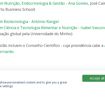
m Nutrição, Endocrinologia & Gestão
-
Ana Gomes
, José Ca
orto Business School)
m Biotecnologia
-
António Rangel
 Ciência e Tecnologia Alimentar e Nutrição
-
Isabel Vascon
nação global pela Universidade do Minho)
tão incluem o Conselho Científico - cuja presidência cabe a
Bernardo
.
Accept all
, show personalised content and to give you a great
 settings.
Política de Privacidade
Termos & Condições
Direitos do Titular dos Dados