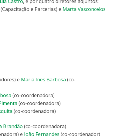
ula Castro
, e por quatro diretores adjuntos:
(Capacitação e Parcerias) e
Marta Vasconcelos
adores) e
Maria Inês Barbosa
(co-
rbosa
(co-coordenadora)
Pimenta
(co-coordenadora)
quita
(co-coordenadora)
a Brandão
(co-coordenadora)
enadora) e
João Fernandes
(co-coordenador)