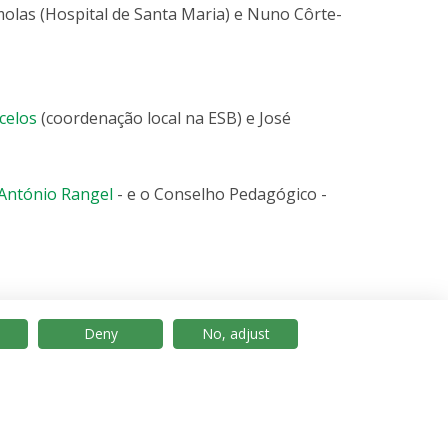
molas (Hospital de Santa Maria) e Nuno Côrte-
celos
(coordenação local na ESB) e José
António Rangel
- e o Conselho Pedagógico -
Deny
No, adjust
© 2026 Universidade Católica Portuguesa