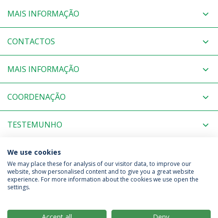
MAIS INFORMAÇÃO
CONTACTOS
MAIS INFORMAÇÃO
COORDENAÇÃO
TESTEMUNHO
NOTÍCIAS RELACIONADAS
We use cookies
We may place these for analysis of our visitor data, to improve our
website, show personalised content and to give you a great website
experience. For more information about the cookies we use open the
Política de Privacidade
Termos & Condições
settings.
Direitos do Titular dos Dados
Accept all
Deny