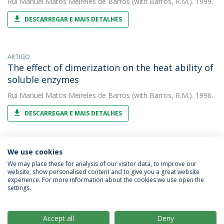
Rui Manuel Matos Meireles de Barros
(with Barros, R.M.). 1999.
DESCARREGAR E MAIS DETALHES
ARTIGO
The effect of dimerization on the heat ability of
soluble enzymes
Rui Manuel Matos Meireles de Barros
(with Barros, R.M.). 1996.
DESCARREGAR E MAIS DETALHES
We use cookies
We may place these for analysis of our visitor data, to improve our
website, show personalised content and to give you a great website
experience. For more information about the cookies we use open the
Política de Privacidade
Termos & Condições
settings.
Direitos do Titular dos Dados
Accept all
Deny