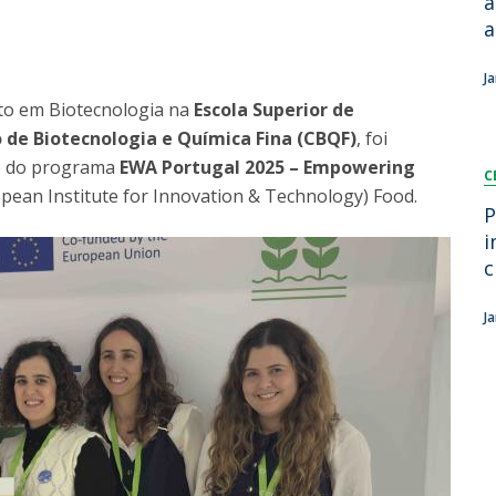
á
Dia Internacional do Microrganismo
a
Teen Academy
Doutoramentos
Bio & Tec: Cientista por um dia
J
Pós-Graduações
Conferências em Biotecnologia
to em Biotecnologia na
Escola Superior de
Tertúlias na Biotecnologia
 de Biotecnologia e Química Fina (CBQF)
, foi
Formação Avançada
Jornadas de Biotecnologia
o do programa
EWA Portugal 2025 – Empowering
C
Laboratório Nacional de Referência para Materiais &
opean Institute for Innovation & Technology) Food.
Embalagens
P
CINATE - Laboratório de Análises e Ensaios a Alimentos
i
e Embalagens
c
J