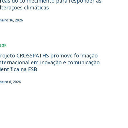
reas do conhecimento para responder às
lterações climáticas
aneiro 16, 2026
BQF
rojeto CROSSPATHS promove formação
nternacional em inovação e comunicação
ientífica na ESB
aneiro 6, 2026