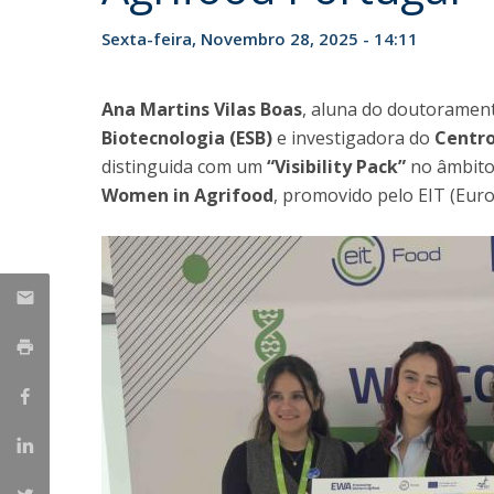
Parcerias Estratégicas
Sexta-feira, Novembro 28, 2025 - 14:11
Iniciativas Nacionais
O que dizem sobre a ESB
Candidaturas
Ana Martins Vilas Boas
, aluna do doutoramen
Clube de Inovação e Conhecimento
Biotecnologia (ESB)
e investigadora do
Centro
distinguida com um
“Visibility Pack”
no âmbit
Women in Agrifood
, promovido pelo EIT (Eur