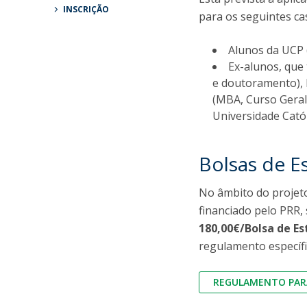
Parcerias Estratégicas
INSCRIÇÃO
para os seguintes ca
Iniciativas Nacionais
O que dizem sobre a ESB
Alunos da UCP 
Candidaturas
Ex-alunos, que
Clube de Inovação e Conhecimento
e doutoramento),
(MBA, Curso Geral
Universidade Cató
Bolsas de E
No âmbito do projeto
financiado pelo PRR,
180,00€/Bolsa de E
regulamento específi
REGULAMENTO PARA