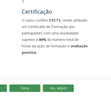
3
Certificação
O curso confere
3 ECTS
, sendo atribuído
um Certificado de Formação aos
participantes com uma assiduidade
superior a
80%
do número total de
horas da ação de formação e
avaliação
positiva
.
Deny
No, adjust
© 2026 Universidade Católica Portuguesa