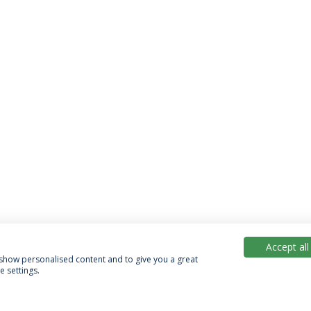
Accept all
, show personalised content and to give you a great
 settings.
Política de Privacidade
Termos & Condições