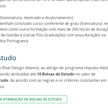
Dia Internacional do Microrganismo
sos:
Teen Academy
Doutoramentos
Bio & Tec: Cientista por um dia
(licenciatura, mestrado e doutoramento);
Pós-Graduações
Conferências em Biotecnologia
 tenham concluído curso conferente de grau (licenciatura, 
Tertúlias na Biotecnologia
 bem como outra formação com mais de 200 horas de duraç
Formação Avançada
Jornadas de Biotecnologia
 de Gestão e outras Pós-Graduações com essa duração) na
Laboratório Nacional de Referência para Materiais &
lica Portuguesa.
Embalagens
CINATE - Laboratório de Análises e Ensaios a Alimentos
studo
e Embalagens
 Blue Design Alliance, ao abrigo do programa Impulso Adul
 serão atribuídas até
10 Bolsas de Estudo
no valor de
studo
, de acordo com as regras e os critérios constantes em
co.
 ATRIBUIÇÃO DE BOLSAS DE ESTUDO