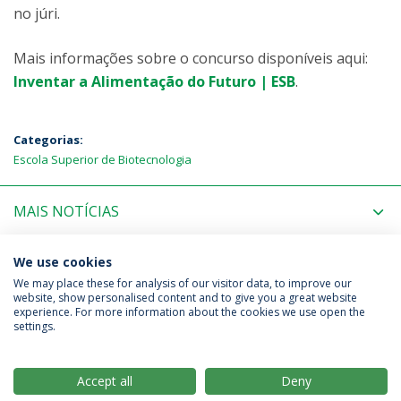
no júri.
Mais informações sobre o concurso disponíveis aqui:
Inventar a Alimentação do Futuro | ESB
.
Categorias:
Escola Superior de Biotecnologia
MAIS NOTÍCIAS
PRÓXIMOS EVENTOS
We use cookies
We may place these for analysis of our visitor data, to improve our
website, show personalised content and to give you a great website
experience. For more information about the cookies we use open the
Política de Privacidade
Termos & Condições
settings.
Direitos do Titular dos Dados
Accept all
Deny