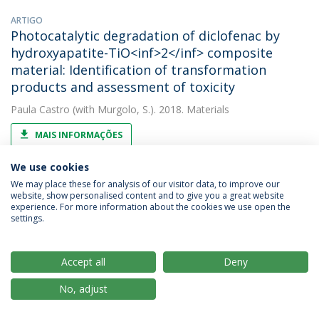
ARTIGO
Photocatalytic degradation of diclofenac by
hydroxyapatite-TiO<inf>2</inf> composite
material: Identification of transformation
products and assessment of toxicity
Paula Castro
(with Murgolo, S.). 2018. Materials
MAIS INFORMAÇÕES
We use cookies
We may place these for analysis of our visitor data, to improve our
CAPÍTULO DE LIVRO
website, show personalised content and to give you a great website
Plant Growth-Promoting Rhizobacteria-Assisted
experience. For more information about the cookies we use open the
Phytoremediation of Mine Soils
settings.
Paula Castro
(with Novo, L.A.B.). 2018. Bio-Geotechnologies for
Mine Site Rehabilitation
Accept all
Deny
MAIS INFORMAÇÕES
No, adjust