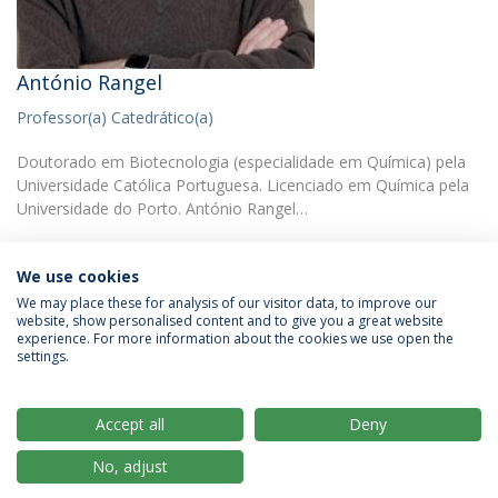
António Rangel
Professor(a) Catedrático(a)
Doutorado em Biotecnologia (especialidade em Química) pela
Universidade Católica Portuguesa. Licenciado em Química pela
Universidade do Porto. António Rangel…
We use cookies
We may place these for analysis of our visitor data, to improve our
website, show personalised content and to give you a great website
experience. For more information about the cookies we use open the
Política de Privacidade
Termos & Condições
settings.
Direitos do Titular dos Dados
Accept all
Deny
No, adjust
© 2026 Universidade Católica Portuguesa