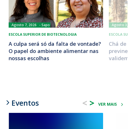
Agosto 7, 2026
Sapo
Agosto 3,
ESCOLA SUPERIOR DE BIOTECNOLOGIA
ESCOLA SU
A culpa será só da falta de vontade?
Chá de 
O papel do ambiente alimentar nas
previne
nossas escolhas
validem
<
>
Eventos
VER MAIS