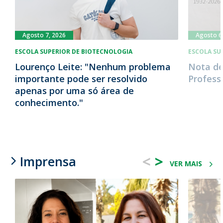
Agosto 7, 2026
Agosto 6
ESCOLA SUPERIOR DE BIOTECNOLOGIA
ESCOLA SU
Lourenço Leite: "Nenhum problema
Nota de
importante pode ser resolvido
Profess
apenas por uma só área de
conhecimento."
<
>
Imprensa
VER MAIS