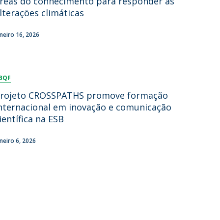
reas do conhecimento para responder às
lterações climáticas
aneiro 16, 2026
BQF
rojeto CROSSPATHS promove formação
nternacional em inovação e comunicação
ientífica na ESB
aneiro 6, 2026