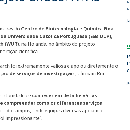
á
Dia Internacional do Microrganismo
a
Teen Academy
Doutoramentos
Bio & Tec: Cientista por um dia
J
Pós-Graduações
Conferências em Biotecnologia
gadores do
Centro de Biotecnologia e Química Fina
Tertúlias na Biotecnologia
a da Universidade Católica Portuguesa (ESB-UCP)
,
Formação Avançada
Jornadas de Biotecnologia
ch (WUR)
, na Holanda, no âmbito do projeto
C
Laboratório Nacional de Referência para Materiais &
oração científica.
Embalagens
P
CINATE - Laboratório de Análises e Ensaios a Alimentos
i
earch foi extremamente valiosa e apoiou diretamente o
e Embalagens
c
ação de serviços de investigação
”, afirmam Rui
J
oportunidade de
conhecer em detalhe várias
de compreender como os diferentes serviços
ico do campus, onde equipas diversas apoiam a
foi impressionante”.