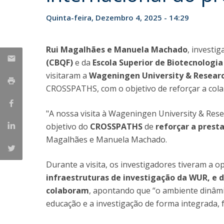
Parcerias Estratégicas
Quinta-feira, Dezembro 4, 2025 - 14:29
Iniciativas Nacionais
O que dizem sobre a ESB
Candidaturas
Rui Magalhães e Manuela Machado
, investi
Clube de Inovação e Conhecimento
(CBQF)
e da
Escola Superior de Biotecnologi
visitaram a
Wageningen University & Resear
CROSSPATHS, com o objetivo de reforçar a colab
"A nossa visita à Wageningen University & Res
objetivo do
CROSSPATHS
de
reforçar a prest
Magalhães e Manuela Machado.
Durante a visita, os investigadores tiveram a 
infraestruturas de investigação da WUR, e 
colaboram
, apontando que “o ambiente dinâm
educação e a investigação de forma integrada, 