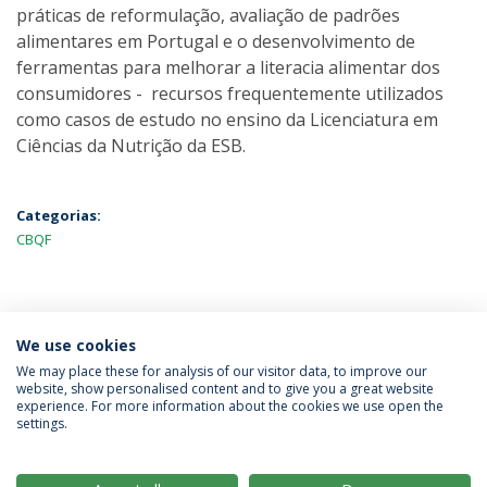
práticas de reformulação, avaliação de padrões
alimentares em Portugal e o desenvolvimento de
ferramentas para melhorar a literacia alimentar dos
consumidores - recursos frequentemente utilizados
como casos de estudo no ensino da Licenciatura em
Ciências da Nutrição da ESB.
Categorias:
CBQF
MAIS NOTÍCIAS
We use cookies
We may place these for analysis of our visitor data, to improve our
website, show personalised content and to give you a great website
experience. For more information about the cookies we use open the
Política de Privacidade
Termos & Condições
settings.
Direitos do Titular dos Dados