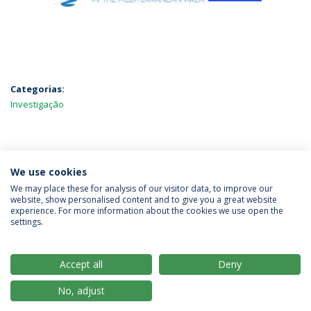
Categorias:
Investigação
MAIS NOTÍCIAS
We use cookies
We may place these for analysis of our visitor data, to improve our
website, show personalised content and to give you a great website
experience. For more information about the cookies we use open the
Política de Privacidade
Termos & Condições
settings.
Direitos do Titular dos Dados
Accept all
Deny
No, adjust
© 2026 Universidade Católica Portuguesa