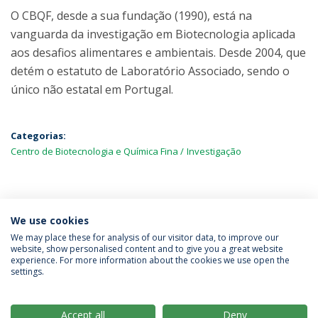
O CBQF, desde a sua fundação (1990), está na
vanguarda da investigação em Biotecnologia aplicada
aos desafios alimentares e ambientais. Desde 2004, que
detém o estatuto de Laboratório Associado, sendo o
único não estatal em Portugal.
Categorias:
Centro de Biotecnologia e Química Fina
Investigação
MAIS NOTÍCIAS
We use cookies
We may place these for analysis of our visitor data, to improve our
website, show personalised content and to give you a great website
experience. For more information about the cookies we use open the
Política de Privacidade
Termos & Condições
settings.
Direitos do Titular dos Dados
Accept all
Deny