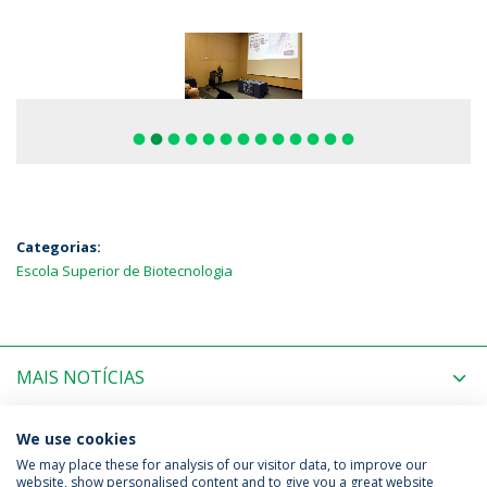
fiber_manual_record
fiber_manual_record
fiber_manual_record
fiber_manual_record
fiber_manual_record
fiber_manual_record
fiber_manual_record
fiber_manual_record
fiber_manual_record
fiber_manual_record
fiber_manual_record
fiber_manual_record
fiber_manual_record
Categorias:
Escola Superior de Biotecnologia
MAIS NOTÍCIAS
PRÓXIMOS EVENTOS
We use cookies
We may place these for analysis of our visitor data, to improve our
website, show personalised content and to give you a great website