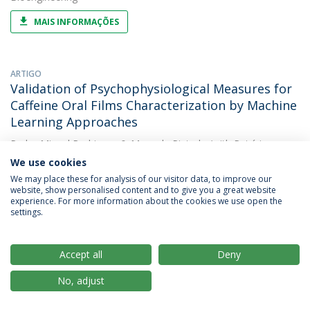
MAIS INFORMAÇÕES
ARTIGO
Validation of Psychophysiological Measures for
Caffeine Oral Films Characterization by Machine
Learning Approaches
Pedro Miguel Rodrigues
&
Manuela Pintado
(with Patrícia
Batista). 2022. Bioengineering
We use cookies
We may place these for analysis of our visitor data, to improve our
MAIS INFORMAÇÕES
website, show personalised content and to give you a great website
experience. For more information about the cookies we use open the
settings.
OUTRAS
β-glucans derived from mushroom Coriolus
Accept all
Deny
versicolor for applications on skin wound
healing
No, adjust
Freni Kekhasharú Tavaria
&
Pedro Miguel Rodrigues
(with A. S.