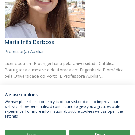
Maria Inês Barbosa
Professor(a) Auxiliar
Licenciada em Bioengenharia pela Universidade Católica
Portuguesa e mestre e doutorada em Engenharia Biomédica
pela Universidade do Porto. É Professora Auxiliar…
We use cookies
We may place these for analysis of our visitor data, to improve our
website, show personalised content and to give you a great website
experience. For more information about the cookies we use open the
Política de Privacidade
Termos & Condições
settings.
Direitos do Titular dos Dados
Accept all
Deny