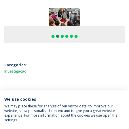
fiber_manual_record
fiber_manual_record
fiber_manual_record
fiber_manual_record
fiber_manual_record
fiber_manual_record
Categorias:
Investigação
MAIS NOTÍCIAS
We use cookies
We may place these for analysis of our visitor data, to improve our
website, show personalised content and to give you a great website
experience. For more information about the cookies we use open the
Política de Privacidade
Termos & Condições
settings.
Direitos do Titular dos Dados